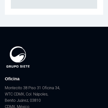
Oficina
Montecito 38 Piso 31 Oficina 34,
WTC CDMX, Col. Nápoles,
Benito Juárez, 03810
CDMX, México