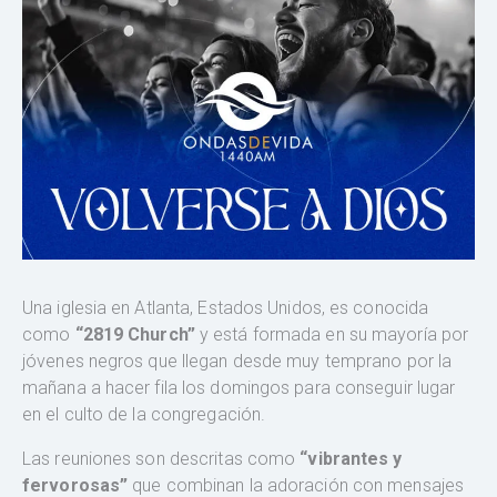
Una iglesia en Atlanta, Estados Unidos, es conocida
como
“2819 Church”
y está formada en su mayoría por
jóvenes negros que llegan desde muy temprano por la
mañana a hacer fila los domingos para conseguir lugar
en el culto de la congregación.
Las reuniones son descritas como
“vibrantes y
fervorosas”
que combinan la adoración con mensajes