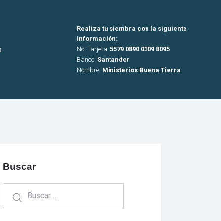
Realiza tu siembra con la siguiente
información:
o
No. Tarjeta:
5579 0890 0309 8095
Banco:
Santander
Nombre:
Ministerios Buena Tierra
Buscar