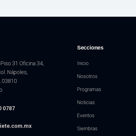
Secciones
Piso 31 Oficina 34,
Inicio
l. Nápoles,
Nosotros
, 03810
o
Programas
Noticias
0 0787
Eventos
iete.com.mx
Siembras