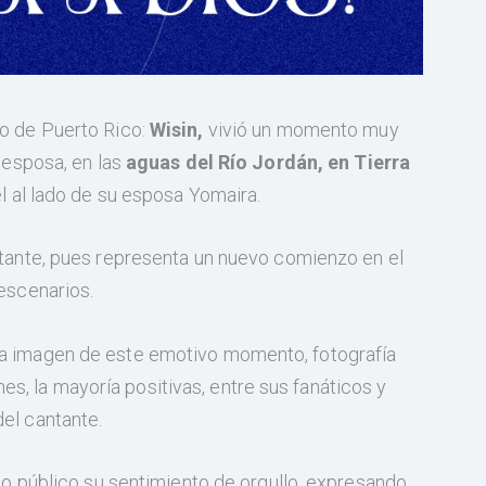
io de Puerto Rico:
Wisin,
vivió un momento muy
u esposa, en las
aguas del Río Jordán, en Tierra
el al lado de su esposa Yomaira.
ntante, pues representa un nuevo comienzo en el
 escenarios.
na imagen de este emotivo momento, fotografía
, la mayoría positivas, entre sus fanáticos y
el cantante.
izo público su sentimiento de orgullo, expresando