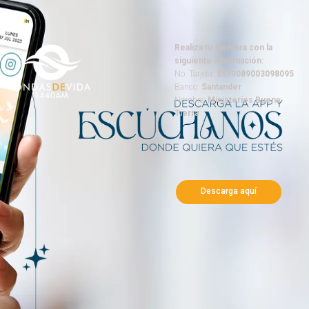
Realiza tu siembra con la
siguiente información:
No. Tarjeta:
5579089003098095
Banco:
Santander
Nombre:
Ministerios Buena
Tierra
Descarga aquí