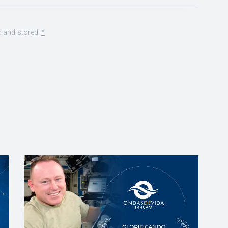
d and stored
.
*