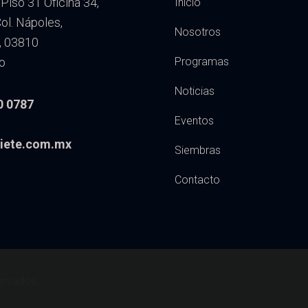
Piso 31 Oficina 34,
Inicio
l. Nápoles,
Nosotros
, 03810
o
Programas
Noticias
0 0787
Eventos
iete.com.mx
Siembras
Contacto
ervados.