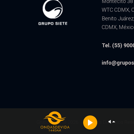
Montecito 38 
WTC CDMX, Co
Benito Juárez
CDMX, Méxic
Tel. (55) 900
info@grupos
Reproductor
de
Reproductor
audio
de
Grupo Siete
© 2026. Todos los Derechos Res
audio