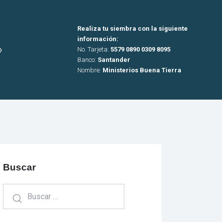
Realiza tu siembra con la siguiente
información:
o
No. Tarjeta:
5579 0890 0309 8095
Banco:
Santander
Nombre:
Ministerios Buena Tierra
Buscar