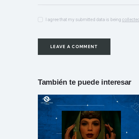
I agree that my submitted data is being
collecte
También te puede interesar