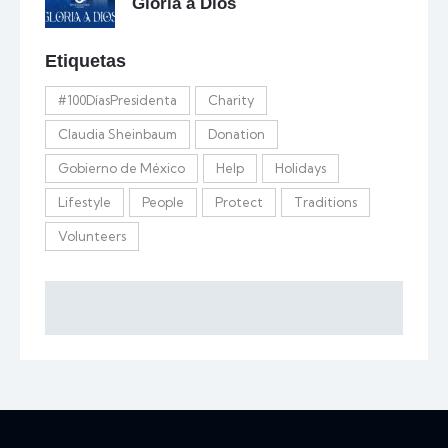
Gloria a Dios
Etiquetas
#100DíasPresidenta
Charity
Claudia Sheinbaum
Donation
Gobierno de México
Help
Holidays
Lifestyle
People
Protect
Traditions
Volunteers