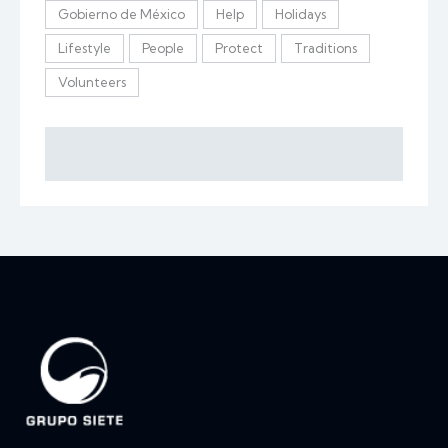
Gobierno de México
Help
Holidays
Lifestyle
People
Protect
Traditions
Volunteers