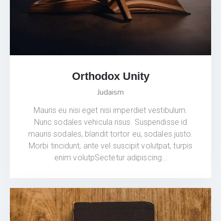
Orthodox Unity
Judaism
Mauris eu nisi eget nisi imperdiet vestibulum.
Nunc sodales vehicula risus. Suspendisse id
mauris sodales, blandit tortor eu, sodales justo.
Morbi tincidunt, ante vel suscipit volutpat, turpis
enim volutpSectetur adipiscing…