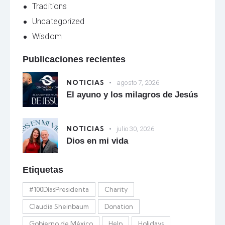
Traditions
Uncategorized
Wisdom
Publicaciones recientes
NOTICIAS
agosto 7, 2026
El ayuno y los milagros de Jesús
NOTICIAS
julio 30, 2026
Dios en mi vida
Etiquetas
#100DíasPresidenta
Charity
Claudia Sheinbaum
Donation
Gobierno de México
Help
Holidays