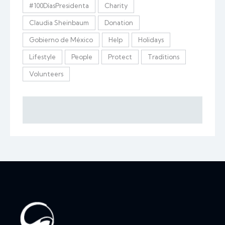
#100DíasPresidenta
Charity
Claudia Sheinbaum
Donation
Gobierno de México
Help
Holidays
Lifestyle
People
Protect
Traditions
Volunteers