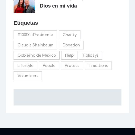
Dios en mi vida
Etiquetas
#100DíasPresidenta
Charity
Claudia Sheinbaum
Donation
Gobierno de México
Help
Holidays
Lifestyle
People
Protect
Traditions
Volunteers