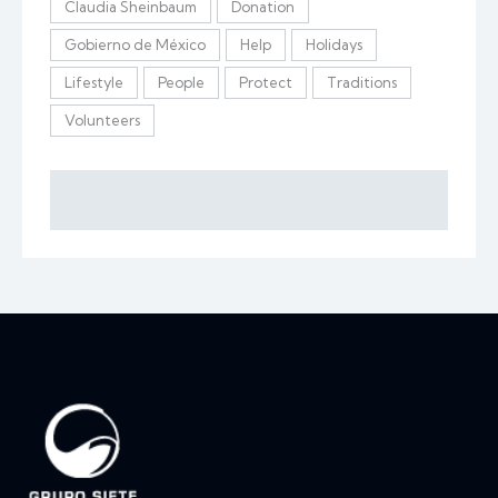
Claudia Sheinbaum
Donation
Gobierno de México
Help
Holidays
Lifestyle
People
Protect
Traditions
Volunteers