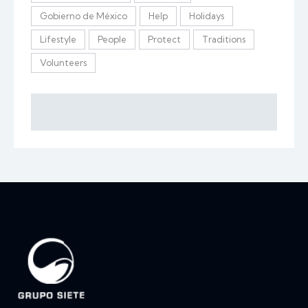
Gobierno de México
Help
Holidays
Lifestyle
People
Protect
Traditions
Volunteers