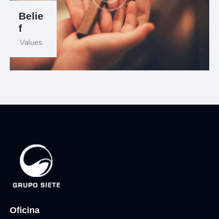
Belie
f
Values
Oficina