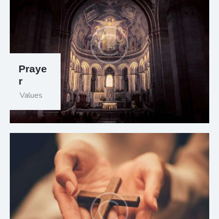
Praye
r
Values