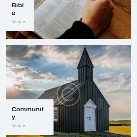
Bibl
e
Values
Communit
y
Values