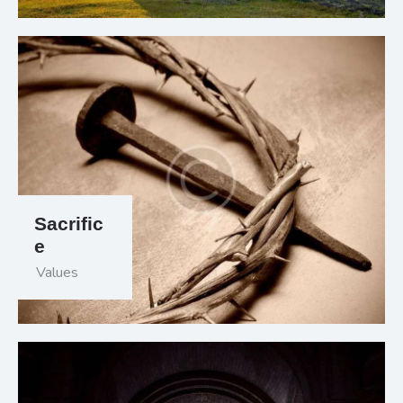
Sacrific
e
Values