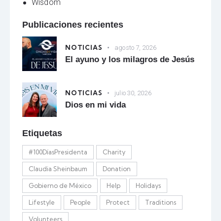
Wisdom
Publicaciones recientes
NOTICIAS
agosto 7, 2026
El ayuno y los milagros de Jesús
NOTICIAS
julio 30, 2026
Dios en mi vida
Etiquetas
#100DíasPresidenta
Charity
Claudia Sheinbaum
Donation
Gobierno de México
Help
Holidays
Lifestyle
People
Protect
Traditions
Volunteers