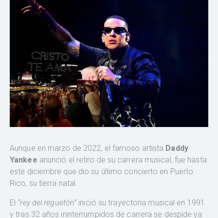
Aunque en marzo de 2022, el famoso artista
Daddy
Yankee
anunció el retiro de su carrera musical, fue hasta
este diciembre que dio su último concierto en Puerto
Rico, su tierra natal.
El
“rey del reguetón”
inició su trayectoria musical en 1991
y tras 32 años ininterrumpidos de carrera se despide ya