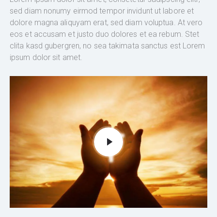
sed diam nonumy eirmod tempor invidunt ut labore et
dolore magna aliquyam erat, sed diam voluptua. At vero
eos et accusam et justo duo dolores et ea rebum. Stet
clita kasd gubergren, no sea takimata sanctus est Lorem
ipsum dolor sit amet.