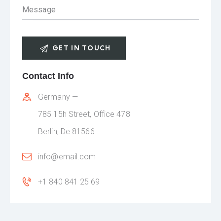
Contact Info
Germany —
785 15h Street, Office 478
Berlin, De 81566
info@email.com
+1 840 841 25 69