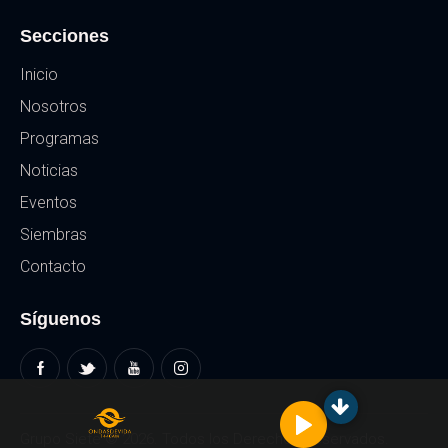
Secciones
Inicio
Nosotros
Programas
Noticias
Eventos
Siembras
Contacto
Síguenos
Reproductor
de
Reproductor
audio
de
audio
Grupo Siete
© 2026. Todos los Derechos Reservados.