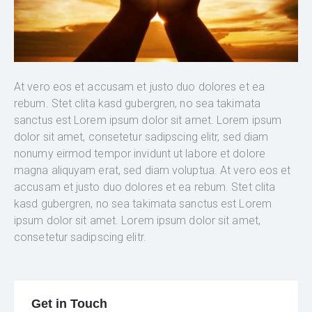
At vero eos et accusam et justo duo dolores et ea
rebum. Stet clita kasd gubergren, no sea takimata
sanctus est Lorem ipsum dolor sit amet. Lorem ipsum
dolor sit amet, consetetur sadipscing elitr, sed diam
nonumy eirmod tempor invidunt ut labore et dolore
magna aliquyam erat, sed diam voluptua. At vero eos et
accusam et justo duo dolores et ea rebum. Stet clita
kasd gubergren, no sea takimata sanctus est Lorem
ipsum dolor sit amet. Lorem ipsum dolor sit amet,
consetetur sadipscing elitr.
Get in Touch